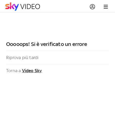
Ooooops! Si è verificato un errore
Riprova più tardi
Torna a
Video Sky