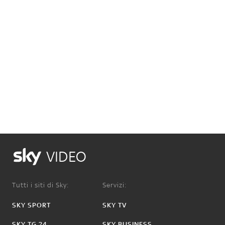
VIDEO
Tutti i siti di Sky:
Servizi:
SKY SPORT
SKY TV
SKY TG 24
SKY BUSINESS