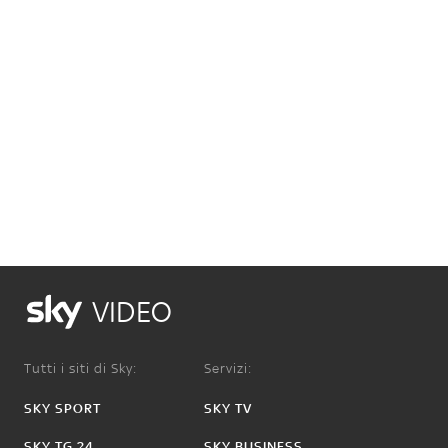
VIDEO
Tutti i siti di Sky:
Servizi:
SKY SPORT
SKY TV
SKY TG 24
SKY BUSINESS