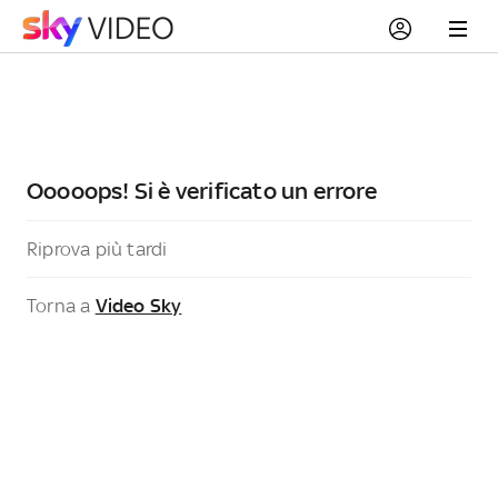
Ooooops! Si è verificato un errore
Riprova più tardi
Torna a
Video Sky