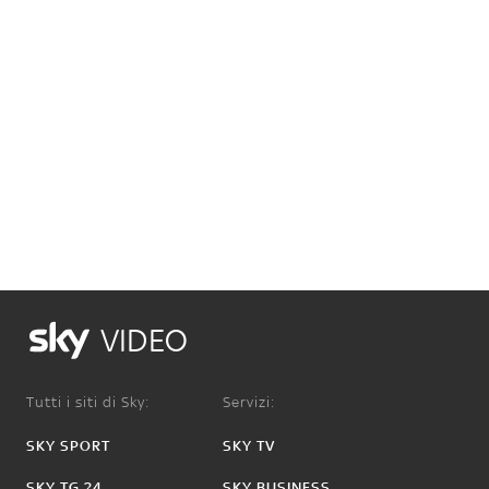
VIDEO
Tutti i siti di Sky:
Servizi:
SKY SPORT
SKY TV
SKY TG 24
SKY BUSINESS