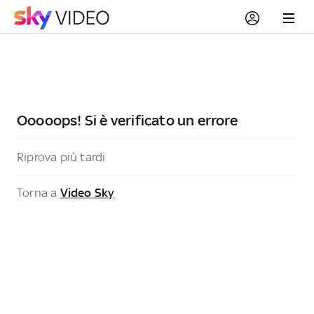
Ooooops! Si è verificato un errore
Riprova più tardi
Torna a
Video Sky