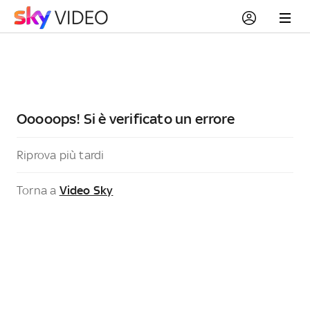
Ooooops! Si è verificato un errore
Riprova più tardi
Torna a
Video Sky