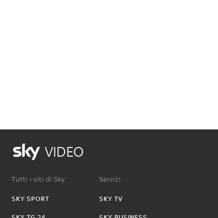
VIDEO
Tutti i siti di Sky:
Servizi:
SKY SPORT
SKY TV
SKY TG 24
SKY BUSINESS