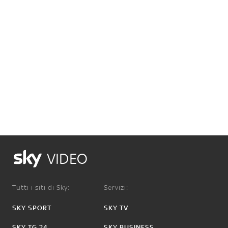
VIDEO
Tutti i siti di Sky:
Servizi:
SKY SPORT
SKY TV
SKY TG 24
SKY BUSINESS