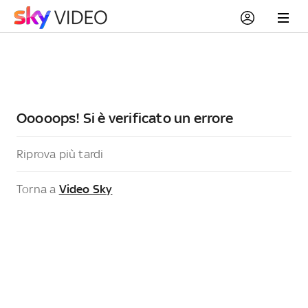
Ooooops! Si è verificato un errore
Riprova più tardi
Torna a
Video Sky