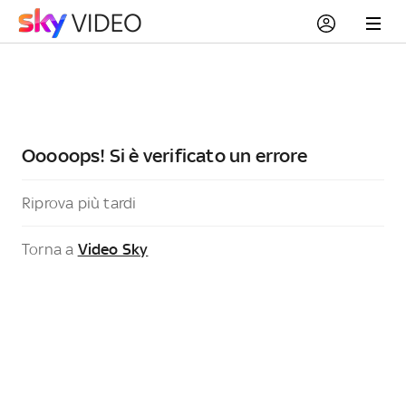
Ooooops! Si è verificato un errore
Riprova più tardi
Torna a
Video Sky