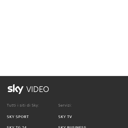
VIDEO
Tutti i siti di Sky:
Servizi:
SKY SPORT
SKY TV
SKY TG 24
SKY BUSINESS