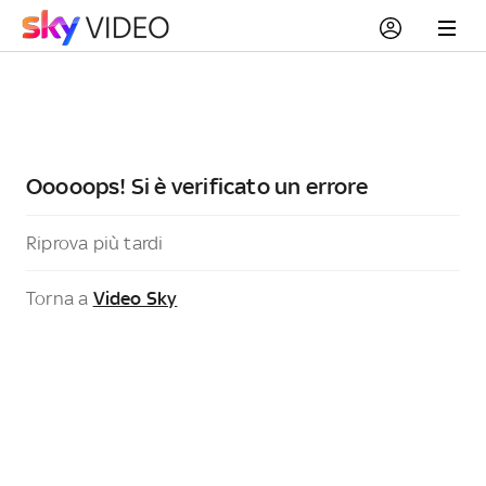
Ooooops! Si è verificato un errore
Riprova più tardi
Torna a
Video Sky