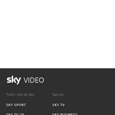
VIDEO
Tutti i siti di Sky:
Servizi:
SKY SPORT
SKY TV
SKY TG 24
SKY BUSINESS