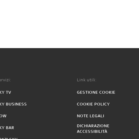
rvizi:
Link utili:
KY TV
GESTIONE COOKIE
KY BUSINESS
COOKIE POLICY
OW
NOTE LEGALI
DICHIARAZIONE
KY BAR
ACCESSIBILITÀ