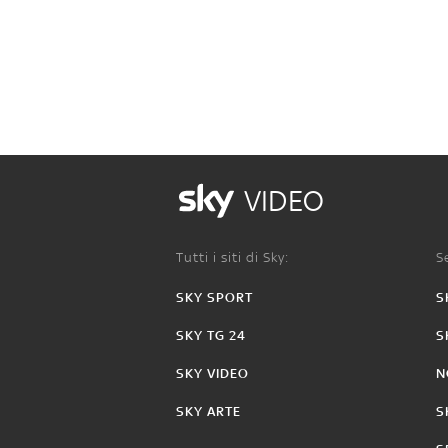
VIDEO
Tutti i siti di Sky:
Se
SKY SPORT
S
SKY TG 24
S
SKY VIDEO
N
SKY ARTE
S