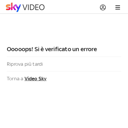
Ooooops! Si è verificato un errore
Riprova più tardi
Torna a
Video Sky