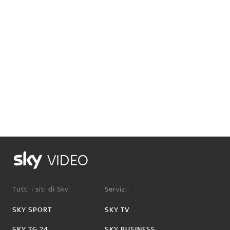
VIDEO
Tutti i siti di Sky:
Servizi:
SKY SPORT
SKY TV
SKY TG 24
SKY BUSINESS