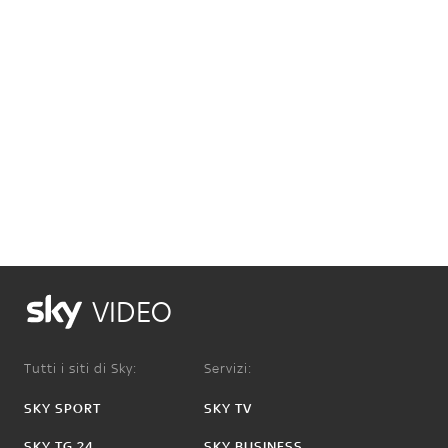
VIDEO
Tutti i siti di Sky:
Servizi:
SKY SPORT
SKY TV
SKY TG 24
SKY BUSINESS