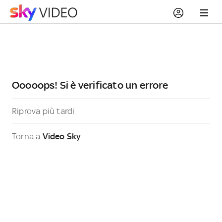
Ooooops! Si è verificato un errore
Riprova più tardi
Torna a
Video Sky