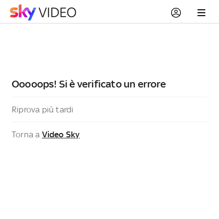
Ooooops! Si è verificato un errore
Riprova più tardi
Torna a
Video Sky