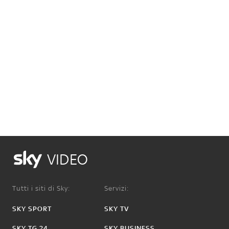
VIDEO
Tutti i siti di Sky:
Servizi:
SKY SPORT
SKY TV
SKY TG 24
SKY BUSINESS