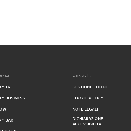
rvizi:
Link utili:
KY TV
GESTIONE COOKIE
KY BUSINESS
COOKIE POLICY
OW
NOTE LEGALI
DICHIARAZIONE
KY BAR
ACCESSIBILITÀ