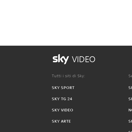
VIDEO
Tutti i siti di Sky:
Se
SKY SPORT
S
SKY TG 24
S
SKY VIDEO
N
SKY ARTE
S