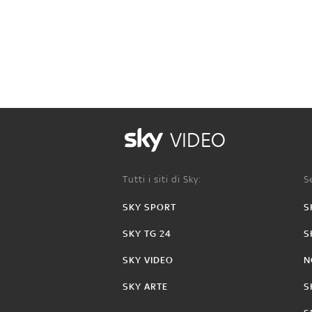
VIDEO
Tutti i siti di Sky:
Se
SKY SPORT
S
SKY TG 24
S
SKY VIDEO
N
SKY ARTE
S