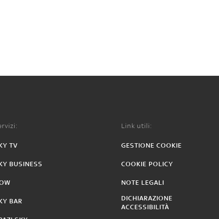
rvizi:
Link utili:
KY TV
GESTIONE COOKIE
KY BUSINESS
COOKIE POLICY
OW
NOTE LEGALI
DICHIARAZIONE
KY BAR
ACCESSIBILITÀ