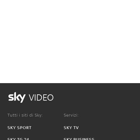
VIDEO
Tutti i siti di Sky:
Servizi:
SKY SPORT
SKY TV
SKY TG 24
SKY BUSINESS