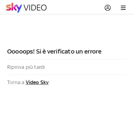
Ooooops! Si è verificato un errore
Riprova più tardi
Torna a
Video Sky