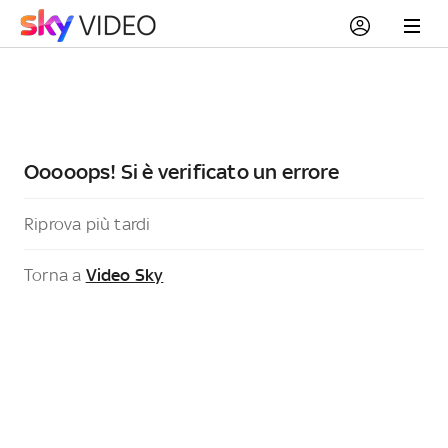
Ooooops! Si è verificato un errore
Riprova più tardi
Torna a
Video Sky