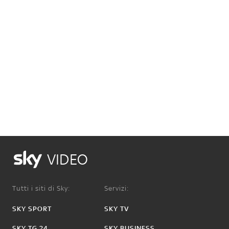
VIDEO
Tutti i siti di Sky:
Servizi:
SKY SPORT
SKY TV
SKY TG 24
SKY BUSINESS