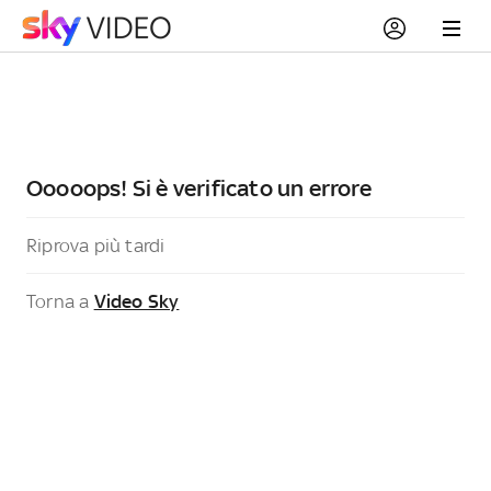
Ooooops! Si è verificato un errore
Riprova più tardi
Torna a
Video Sky