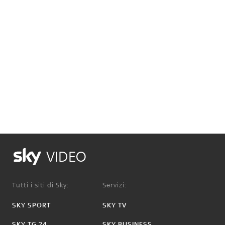
VIDEO
Tutti i siti di Sky:
Servizi:
SKY SPORT
SKY TV
SKY TG 24
SKY BUSINESS