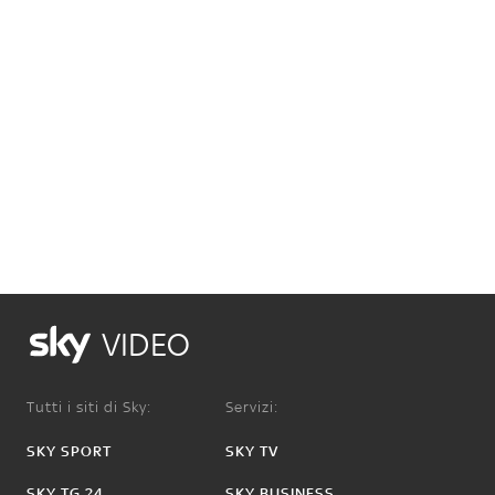
VIDEO
Tutti i siti di Sky:
Servizi:
SKY SPORT
SKY TV
SKY TG 24
SKY BUSINESS