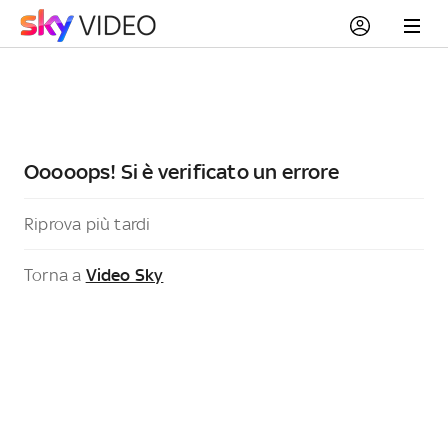
Ooooops! Si è verificato un errore
Riprova più tardi
Torna a
Video Sky