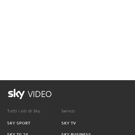
VIDEO
Tutti i siti di Sky:
Servizi:
SKY SPORT
SKY TV
SKY TG 24
SKY BUSINESS