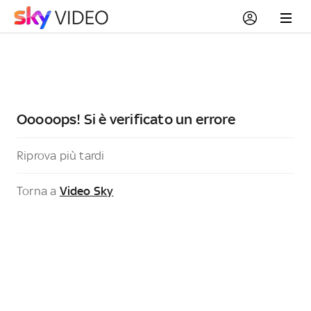
Ooooops! Si è verificato un errore
Riprova più tardi
Torna a
Video Sky