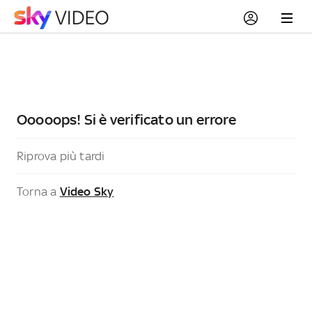
Ooooops! Si è verificato un errore
Riprova più tardi
Torna a
Video Sky