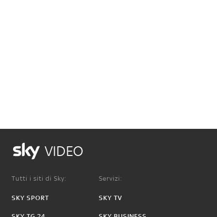
VIDEO
Tutti i siti di Sky:
Servizi:
SKY SPORT
SKY TV
SKY TG 24
SKY BUSINESS