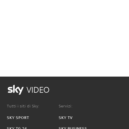
VIDEO
Tutti i siti di Sky:
Servizi:
SKY SPORT
SKY TV
SKY TG 24
SKY BUSINESS