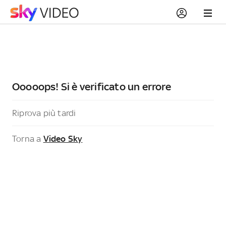
Ooooops! Si è verificato un errore
Riprova più tardi
Torna a
Video Sky