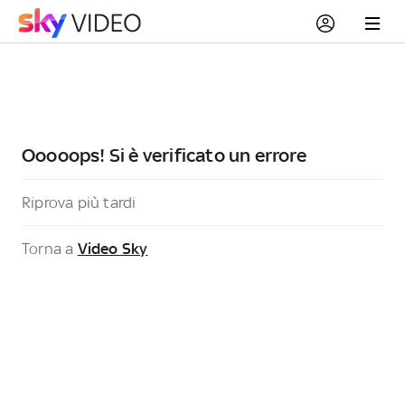
Ooooops! Si è verificato un errore
Riprova più tardi
Torna a
Video Sky