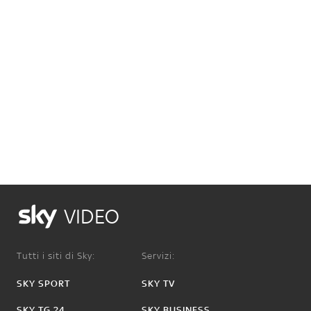
VIDEO
Tutti i siti di Sky:
Servizi:
SKY SPORT
SKY TV
SKY TG 24
SKY BUSINESS