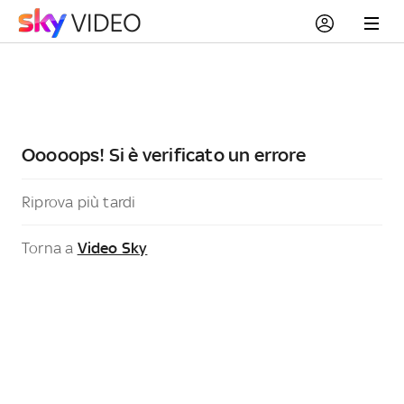
Ooooops! Si è verificato un errore
Riprova più tardi
Torna a
Video Sky