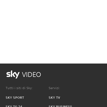
VIDEO
Tutti i siti di Sky:
Servizi:
SKY SPORT
SKY TV
SKY TG 24
SKY BUSINESS