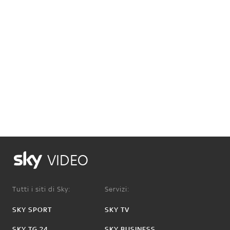
VIDEO
Tutti i siti di Sky:
Servizi:
SKY SPORT
SKY TV
SKY TG 24
SKY BUSINESS