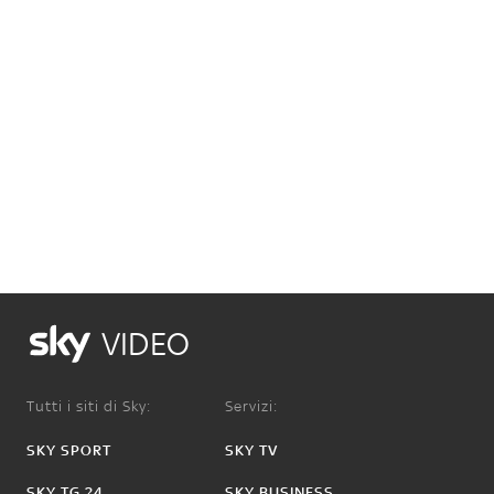
VIDEO
Tutti i siti di Sky:
Servizi:
SKY SPORT
SKY TV
SKY TG 24
SKY BUSINESS