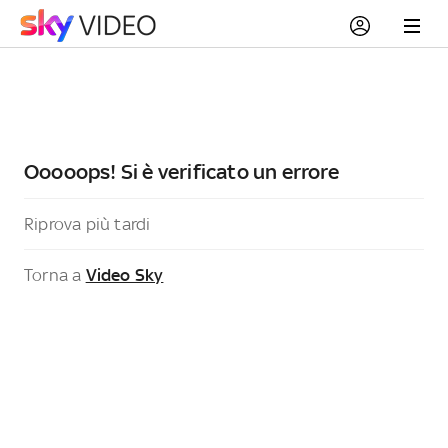
Ooooops! Si è verificato un errore
Riprova più tardi
Torna a
Video Sky