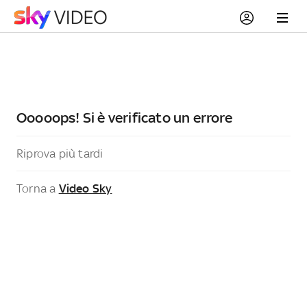
Ooooops! Si è verificato un errore
Riprova più tardi
Torna a
Video Sky