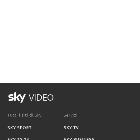
VIDEO
Tutti i siti di Sky:
Servizi:
SKY SPORT
SKY TV
SKY TG 24
SKY BUSINESS