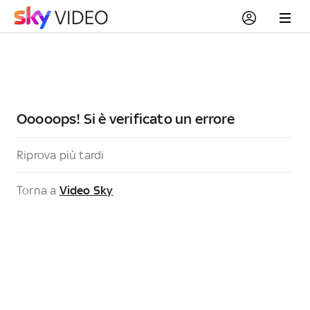
Ooooops! Si è verificato un errore
Riprova più tardi
Torna a
Video Sky