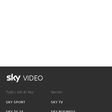
VIDEO
Tutti i siti di Sky:
Servizi:
SKY SPORT
SKY TV
SKY TG 24
SKY BUSINESS