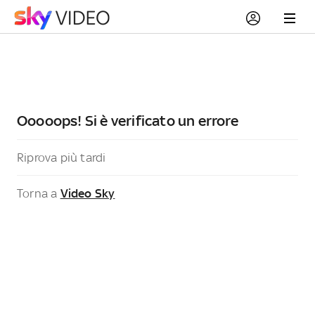
Ooooops! Si è verificato un errore
Riprova più tardi
Torna a
Video Sky