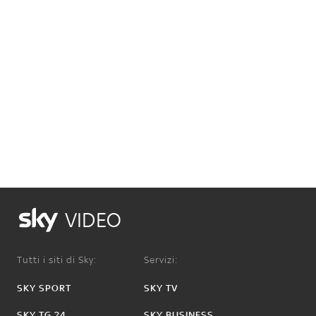
VIDEO
Tutti i siti di Sky:
Servizi:
SKY SPORT
SKY TV
SKY TG 24
SKY BUSINESS