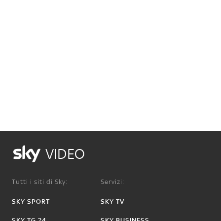
VIDEO
Tutti i siti di Sky:
Servizi:
SKY SPORT
SKY TV
SKY TG 24
SKY BUSINESS