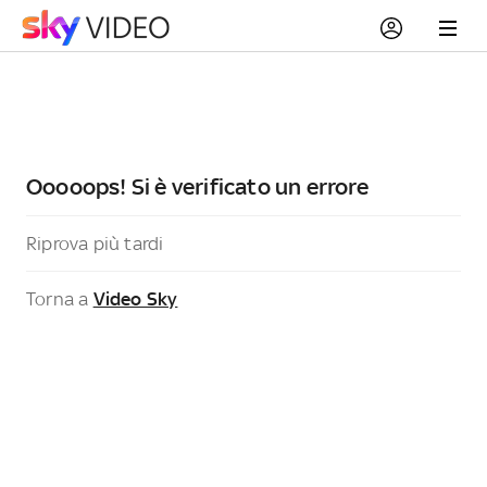
Ooooops! Si è verificato un errore
Riprova più tardi
Torna a
Video Sky