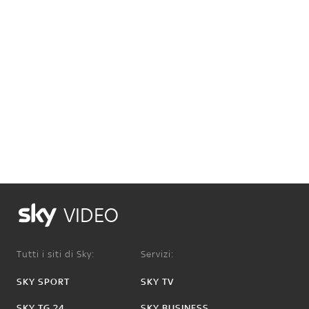
VIDEO
Tutti i siti di Sky:
Servizi:
SKY SPORT
SKY TV
SKY TG 24
SKY BUSINESS