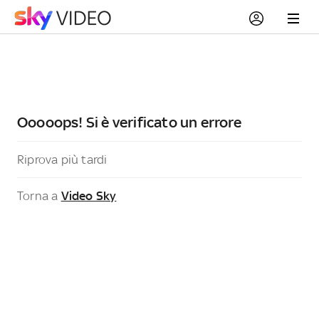
Ooooops! Si è verificato un errore
Riprova più tardi
Torna a
Video Sky