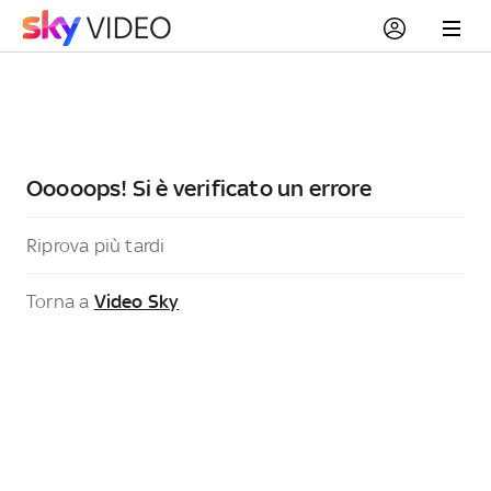
Ooooops! Si è verificato un errore
Riprova più tardi
Torna a
Video Sky