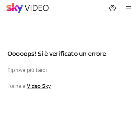
Ooooops! Si è verificato un errore
Riprova più tardi
Torna a
Video Sky