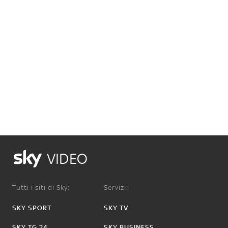
VIDEO
Tutti i siti di Sky:
Servizi:
SKY SPORT
SKY TV
SKY TG 24
SKY BUSINESS