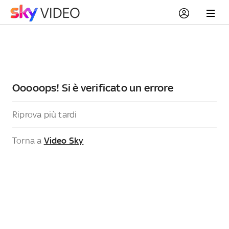
Ooooops! Si è verificato un errore
Riprova più tardi
Torna a
Video Sky