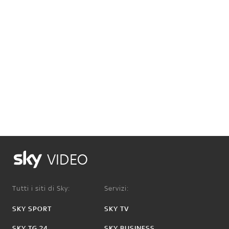
VIDEO
Tutti i siti di Sky:
Servizi:
SKY SPORT
SKY TV
SKY TG 24
SKY BUSINESS