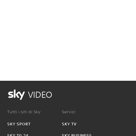
VIDEO
Tutti i siti di Sky:
Servizi:
SKY SPORT
SKY TV
SKY TG 24
SKY BUSINESS