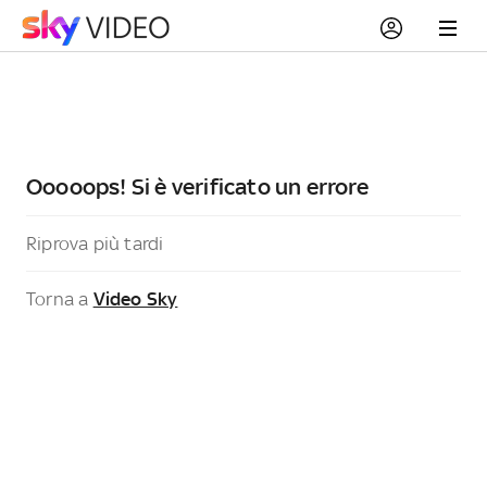
Ooooops! Si è verificato un errore
Riprova più tardi
Torna a
Video Sky