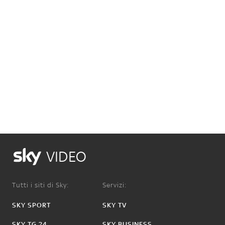
VIDEO
Tutti i siti di Sky:
Servizi:
SKY SPORT
SKY TV
SKY TG 24
SKY BUSINESS