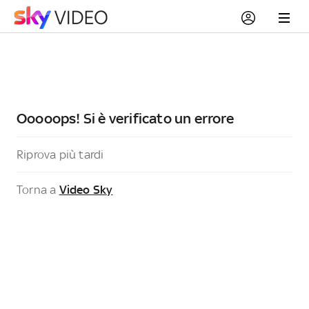
Ooooops! Si è verificato un errore
Riprova più tardi
Torna a
Video Sky