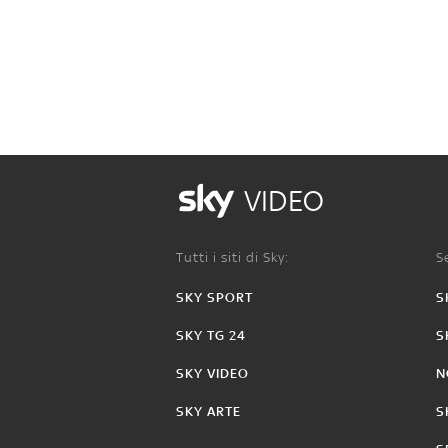
VIDEO
Tutti i siti di Sky:
Se
SKY SPORT
S
SKY TG 24
S
SKY VIDEO
N
SKY ARTE
S