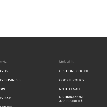
rvizi:
Link utili:
KY TV
GESTIONE COOKIE
KY BUSINESS
COOKIE POLICY
OW
NOTE LEGALI
DICHIARAZIONE
KY BAR
ACCESSIBILITÀ