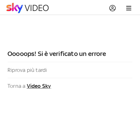
Ooooops! Si è verificato un errore
Riprova più tardi
Torna a
Video Sky