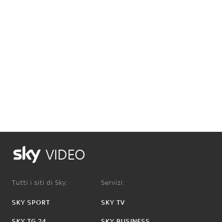
VIDEO
Tutti i siti di Sky:
Servizi:
SKY SPORT
SKY TV
SKY TG 24
SKY BUSINESS