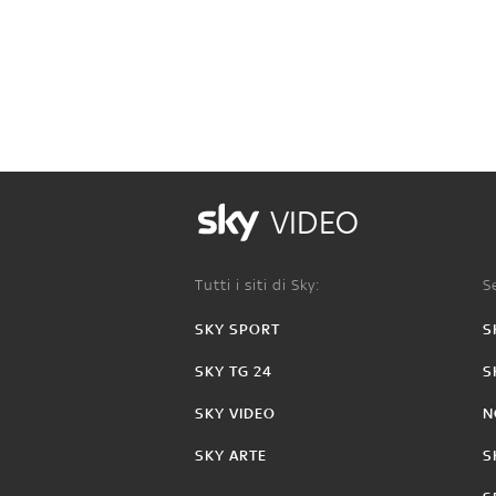
VIDEO
Tutti i siti di Sky:
Se
SKY SPORT
S
SKY TG 24
S
SKY VIDEO
N
SKY ARTE
S