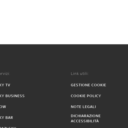
rvizi:
Link utili:
KY TV
GESTIONE COOKIE
KY BUSINESS
COOKIE POLICY
OW
NOTE LEGALI
DICHIARAZIONE
KY BAR
ACCESSIBILITÀ