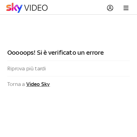
Ooooops! Si è verificato un errore
Riprova più tardi
Torna a
Video Sky