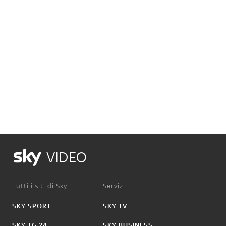
VIDEO
Tutti i siti di Sky:
Servizi:
SKY SPORT
SKY TV
SKY TG 24
SKY BUSINESS