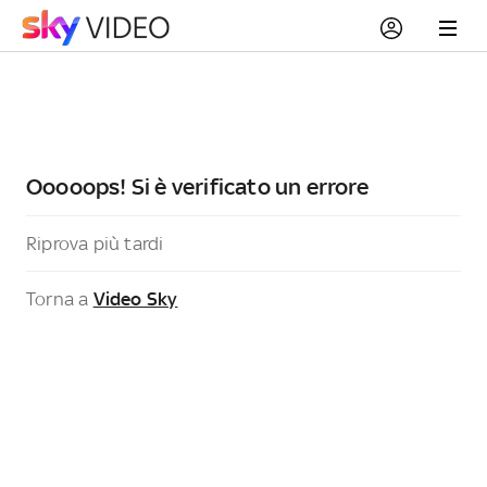
Ooooops! Si è verificato un errore
Riprova più tardi
Torna a
Video Sky