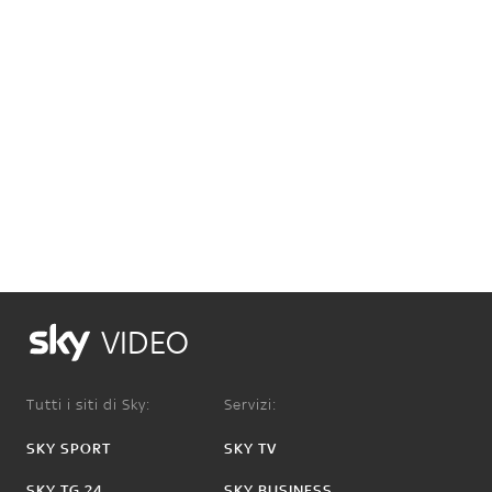
VIDEO
Tutti i siti di Sky:
Servizi:
SKY SPORT
SKY TV
SKY TG 24
SKY BUSINESS