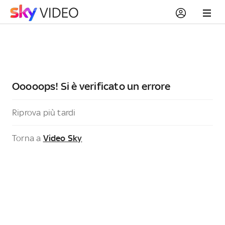
Ooooops! Si è verificato un errore
Riprova più tardi
Torna a
Video Sky