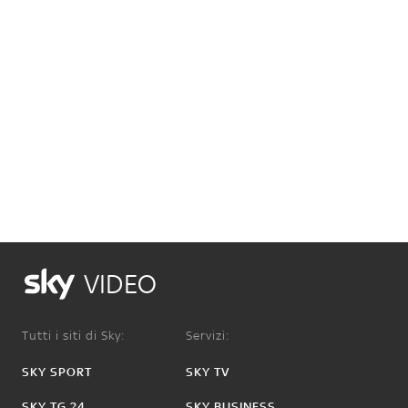
VIDEO
Tutti i siti di Sky:
Servizi:
SKY SPORT
SKY TV
SKY TG 24
SKY BUSINESS