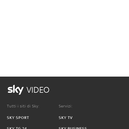
VIDEO
Tutti i siti di Sky:
Servizi:
SKY SPORT
SKY TV
SKY TG 24
SKY BUSINESS