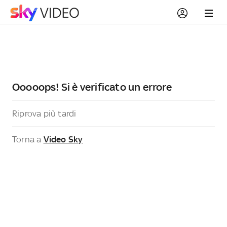
Ooooops! Si è verificato un errore
Riprova più tardi
Torna a
Video Sky