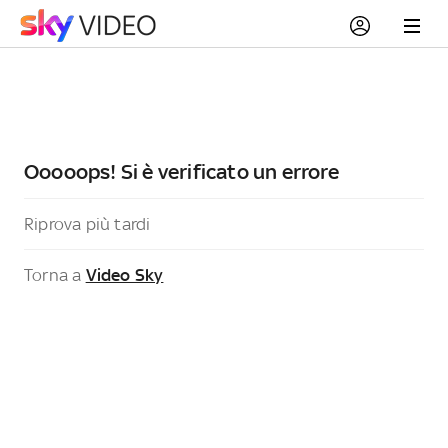
Ooooops! Si è verificato un errore
Riprova più tardi
Torna a
Video Sky