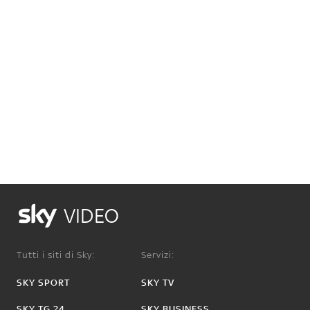
VIDEO
Tutti i siti di Sky:
Servizi:
SKY SPORT
SKY TV
SKY TG 24
SKY BUSINESS