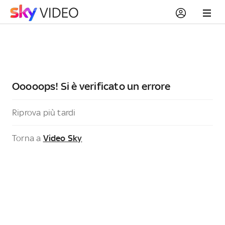
Ooooops! Si è verificato un errore
Riprova più tardi
Torna a
Video Sky