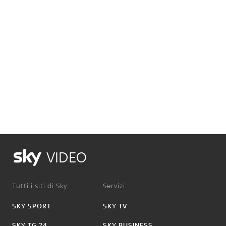
VIDEO
Tutti i siti di Sky:
Servizi:
SKY SPORT
SKY TV
SKY TG 24
SKY BUSINESS