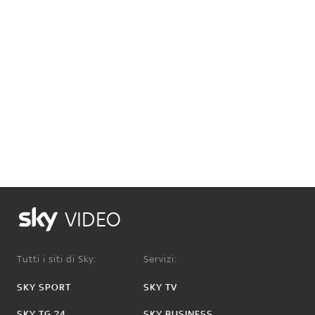
VIDEO
Tutti i siti di Sky:
Servizi:
SKY SPORT
SKY TV
SKY TG 24
SKY BUSINESS