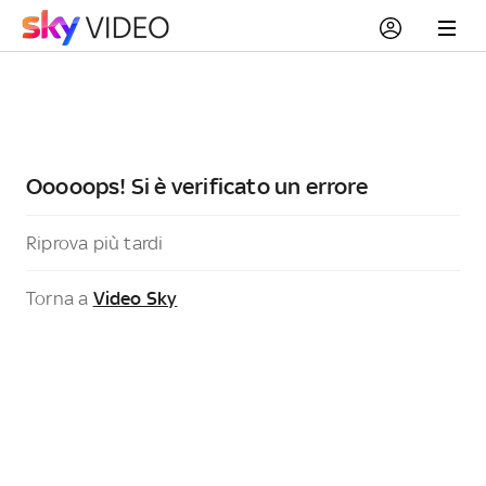
Ooooops! Si è verificato un errore
Riprova più tardi
Torna a
Video Sky