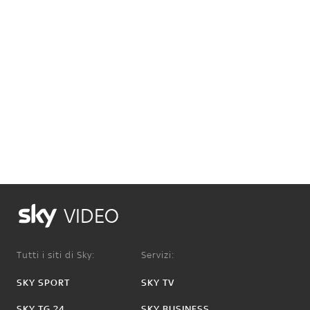
VIDEO
Tutti i siti di Sky:
Servizi:
SKY SPORT
SKY TV
SKY TG 24
SKY BUSINESS