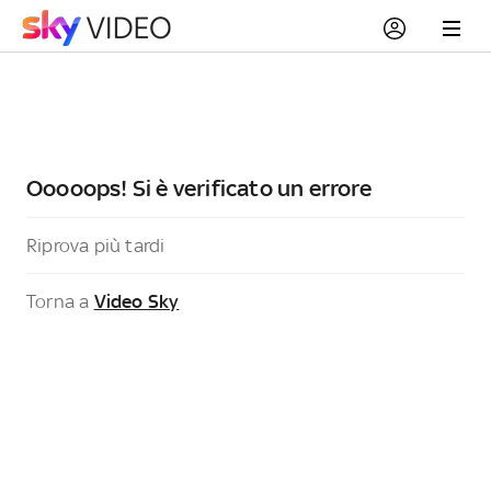
Ooooops! Si è verificato un errore
Riprova più tardi
Torna a
Video Sky