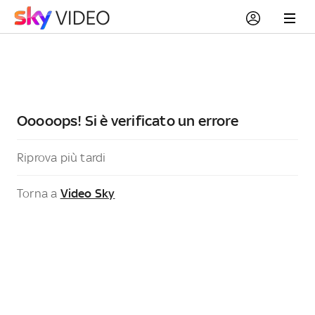
Ooooops! Si è verificato un errore
Riprova più tardi
Torna a
Video Sky