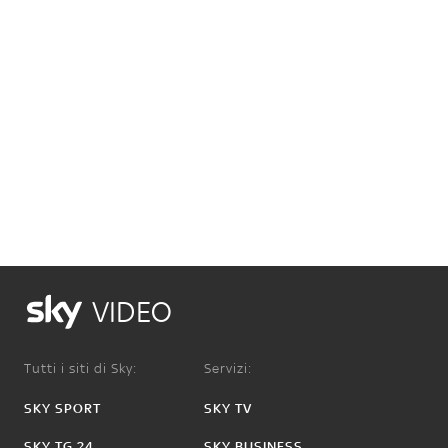
VIDEO
Tutti i siti di Sky:
Servizi:
SKY SPORT
SKY TV
SKY TG 24
SKY BUSINESS