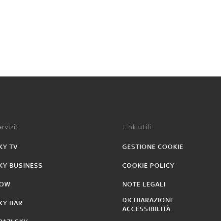
rvizi:
Link utili:
KY TV
GESTIONE COOKIE
KY BUSINESS
COOKIE POLICY
OW
NOTE LEGALI
DICHIARAZIONE
KY BAR
ACCESSIBILITÀ