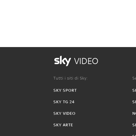
VIDEO
Tutti i siti di Sky:
Se
SKY SPORT
S
SKY TG 24
S
SKY VIDEO
N
SKY ARTE
S