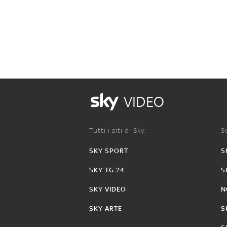
VIDEO
Tutti i siti di Sky:
Se
SKY SPORT
S
SKY TG 24
S
SKY VIDEO
N
SKY ARTE
S