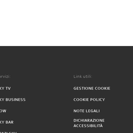
rvizi:
Link utili:
KY TV
GESTIONE COOKIE
KY BUSINESS
COOKIE POLICY
OW
NOTE LEGALI
DICHIARAZIONE
KY BAR
ACCESSIBILITÀ