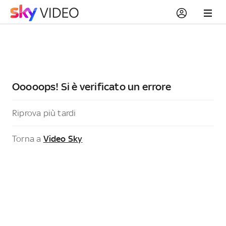
Ooooops! Si è verificato un errore
Riprova più tardi
Torna a
Video Sky