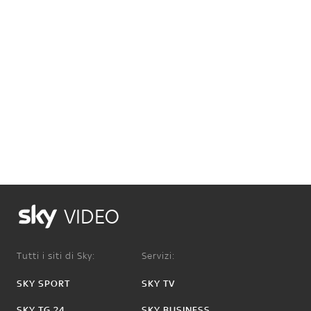
VIDEO
Tutti i siti di Sky:
Servizi:
SKY SPORT
SKY TV
SKY TG 24
SKY BUSINESS