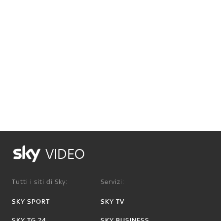
VIDEO
Tutti i siti di Sky:
Servizi:
SKY SPORT
SKY TV
SKY TG 24
SKY BUSINESS