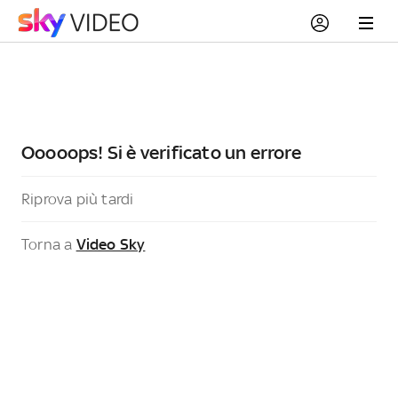
Ooooops! Si è verificato un errore
Riprova più tardi
Torna a
Video Sky